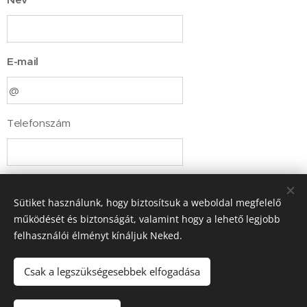
E-mail
Telefonszám
Számlázási cím: ir.szám, település, utca, hsz
Sütiket használunk, hogy biztosítsuk a weboldal megfelelő
működését és biztonságát, valamint hogy a lehető legjobb
felhasználói élményt kínáljuk Neked.
Kurzus kiválasztása
Python kezdő Hé-SZe
Csak a legszükségesebbek elfogadása
Python haladó
Raspi és ESP32