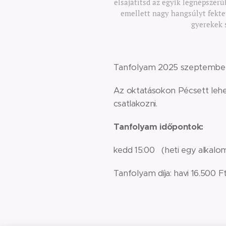
elsajátítsd az egyik legnépszerű
emellett nagy hangsúlyt fektet
gyerekek s
Tanfolyam 2025 szeptember 
Az oktatásokon Pécsett lehe
csatlakozni.
Tanfolyam időpontok:
kedd 15:00 (heti egy alkalo
Tanfolyam díja: havi 16.500 F