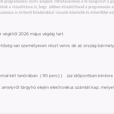
bb programozási nyelv alapjait. Oktatásainkon a fő hangsúlyt a gy
ünk a vizualitásra is, hogy jobban elsajátíthasd a programozás al
zámára is érthető feladatokkal visszük közelebb és érhetőbbé ezt
végétől 2026 május végéig tart.
tőség van személyesen részt venni, de az ország bármely 
mmal két tanórában ( 90 perc) ) (az időpontban kérésre 
t amelyről tárgyhó elején elektronikus számlát kap, melyet á