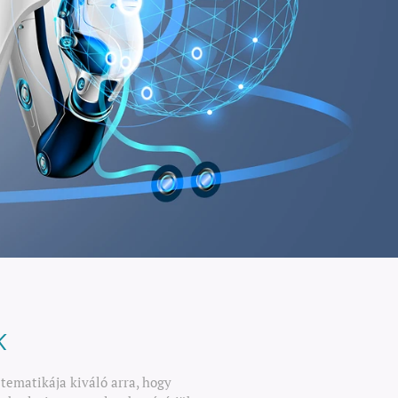
k
tematikája kiváló arra, hogy