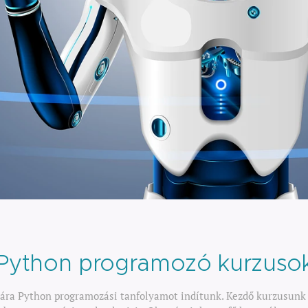
Python programozó kurzuso
mára Python programozási tanfolyamot indítunk. Kezdő kurzusunk 