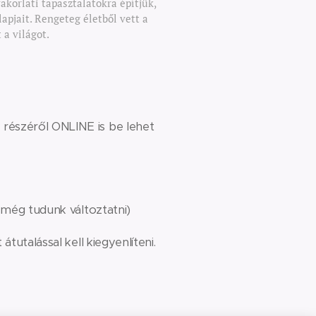
akorlati tapasztalatokra építjük,
apjait. Rengeteg életből vett a
 a világot.
részéről ONLINE is be lehet
még tudunk változtatni)
tutalással kell kiegyenlíteni.