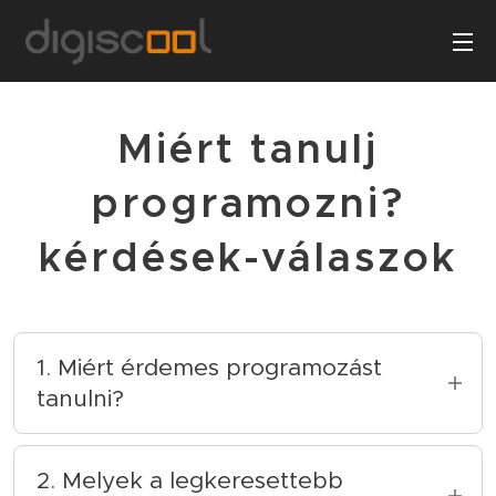
Miért tanulj
programozni?
kérdések-válaszok
1. Miért érdemes programozást
tanulni?
A programozás tanulása sok előnnyel járhat.
Először is, segíthet megérteni és használni a
2. Melyek a legkeresettebb