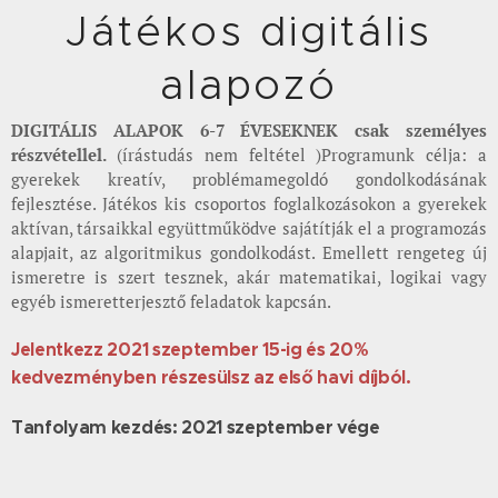
Játékos digitális
alapozó
DIGITÁLIS ALAPOK 6-7 ÉVESEKNEK csak személyes
részvétellel.
(írástudás nem feltétel )Programunk célja: a
gyerekek kreatív, problémamegoldó gondolkodásának
fejlesztése. Játékos kis csoportos foglalkozásokon a gyerekek
aktívan, társaikkal együttműködve sajátítják el a programozás
alapjait, az algoritmikus gondolkodást. Emellett rengeteg új
ismeretre is szert tesznek, akár matematikai, logikai vagy
egyéb ismeretterjesztő feladatok kapcsán.
Jelentkezz 2021 szeptember 15-ig és 20%
kedvezményben részesülsz az első havi díjból.
Tanfolyam kezdés: 2021 szeptember vége