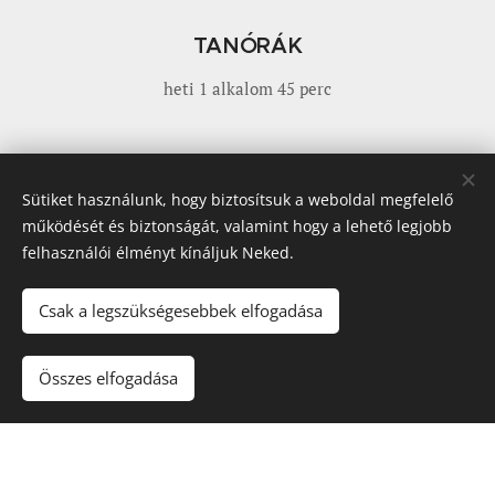
TANÓRÁK
heti 1 alkalom 45 perc
LÉTSZÁM
Sütiket használunk, hogy biztosítsuk a weboldal megfelelő
max 5 fő
működését és biztonságát, valamint hogy a lehető legjobb
felhasználói élményt kínáljuk Neked.
Csak a legszükségesebbek elfogadása
KOROSZTÁLY
6-7 éves
Összes elfogadása
ÁR