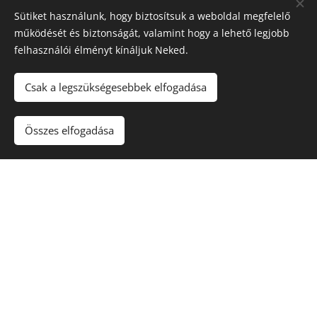
SQL (digitális kultúra)
Sütiket használunk, hogy biztosítsuk a weboldal megfelelő
cMonkey
működését és biztonságát, valamint hogy a lehető legjobb
HTML (digitális kultúra)
felhasználói élményt kínáljuk Neked.
Konkrét téma, vagy feladat, amit szeretnéd, ha
Csak a legszükségesebbek elfogadása
átismételnétek:
Összes elfogadása
Küldés
Pécs, Szabadság utca 42