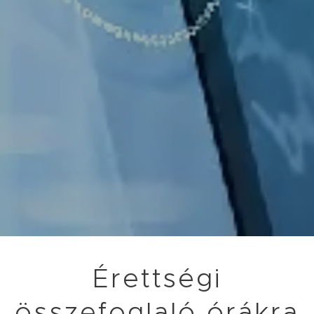
Érettségi
összefoglaló órákra