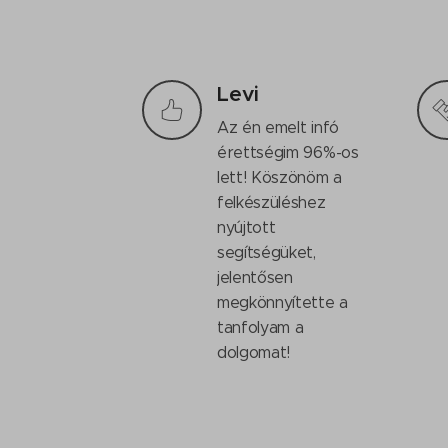
Levi
Az én emelt infó
érettségim 96%-os
lett! Köszönöm a
felkészüléshez
nyújtott
segítségüket,
jelentősen
megkönnyítette a
tanfolyam a
dolgomat!