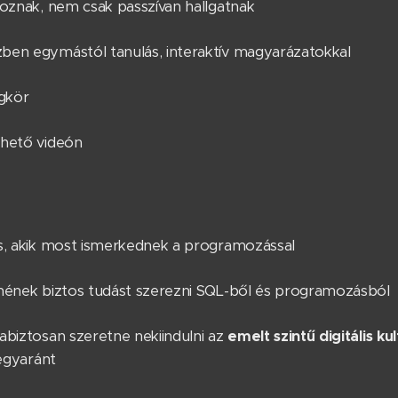
goznak, nem csak passzívan hallgatnak
ben egymástól tanulás, interaktív magyarázatokkal
égkör
zhető videón
s, akik most ismerkednek a programozással
nének biztos tudást szerezni SQL-ből és programozásból
abiztosan szeretne nekiindulni az
emelt szintű digitális k
 egyaránt