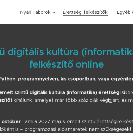
Nyári Táborok
Érettségi felkészítők
Egyéb 
ű digitális kultúra (informatik
felkészítő online
Python programnyelven, kis csoportban, vagy egyénile
emelt szintű digitális kultúra (informatika) érettségi
siker
szítőt
kínálunk, amelyet már több száz diák végigjárt, és m
. október
- ami a 2027 májusi emelt szintű érettségire készí
zdőként is – programozási előismeretek nem szükségesek!