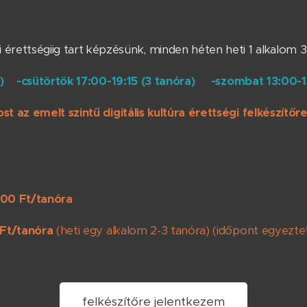
érettségiig tart képzésünk, minden héten heti 1 alkalom 
ra) -csütörtök
17:00-19:15 (3 tanóra) -szombat 13:00-15
st az emelt szintű digitális kultúra érettségi felkészítőr
800 Ft/tanóra
Ft/tanóra
(heti egy alkalom 2-3 tanóra) (időpont egyeztet
felkészítőre jelentkezem