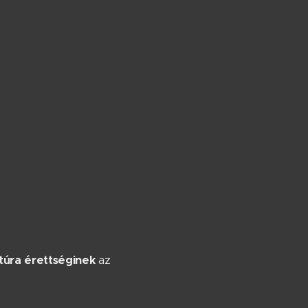
ultúra érettséginek
az