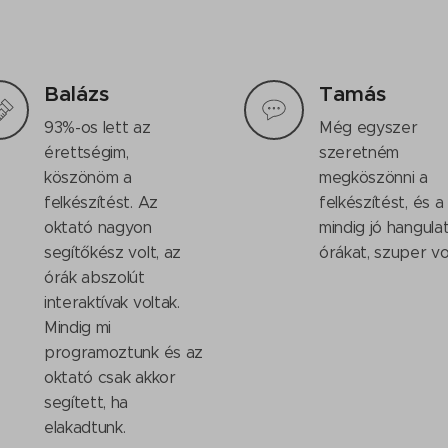
Balázs
Tamás
93%-os lett az
Még egyszer
érettségim,
szeretném
köszönöm a
megköszönni a
felkészítést. Az
felkészítést, és a
oktató nagyon
mindig jó hangula
segítőkész volt, az
órákat, szuper vol
órák abszolút
interaktívak voltak.
Mindig mi
programoztunk és az
oktató csak akkor
segített, ha
elakadtunk.