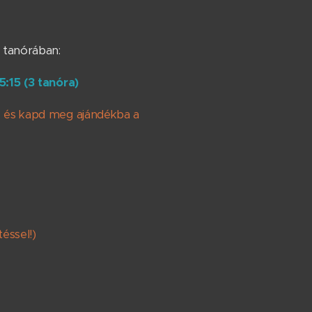
3 tanórában:
:15 (3 tanóra)
e
és kapd meg ajándékba a
éssel!)