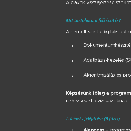
A diákok visszajelzése szerin
Mit tartalmaz a felkészítés?
Az emelt szintű digitális kult
Dokumentumkészítés,
Adatbázis-kezelés (S
Algoritmizálás és pr
Képzésünk főleg a programo
nehézséget a vizsgázóknak.
A képzés felépítése (5 fázis)
Alapozás
– programoz