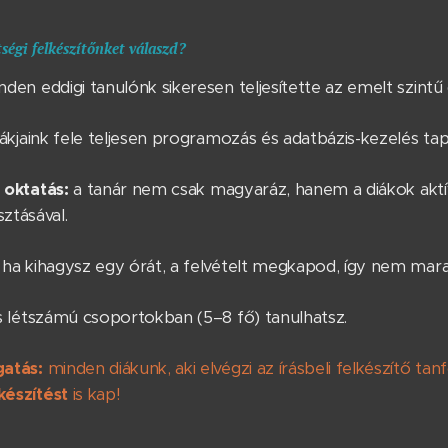
tségi felkészítőnket válaszd?
den eddigi tanulónk sikeresen teljesítette az emelt szintű di
ákjaink fele teljesen programozás és adatbázis-kezelés tapa
e oktatás:
a tanár nem csak magyaráz, hanem a diákok aktí
ztásával.
ha kihagysz egy órát, a felvételt megkapod, így nem mara
s létszámú csoportokban (5–8 fő) tanulhatsz.
atás:
minden diákunk, aki elvégzi az írásbeli felkészítő ta
készítést
is kap!