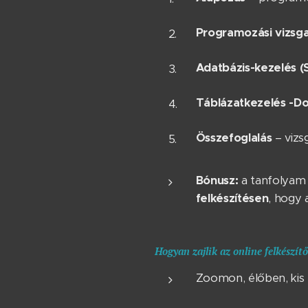
Programozási vizsg
Adatbázis-kezelés (
Táblázatkezelés -D
Összefoglalás
– vizs
Bónusz:
a tanfolyam 
felkészítésen
, hogy 
Hogyan zajlik az online felkészít
Zoomon, élőben, kis