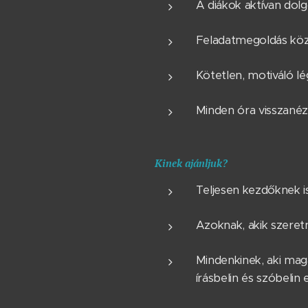
A diákok aktívan dol
Feladatmegoldás köz
Kötetlen, motiváló l
Minden óra visszané
Kinek ajánljuk?
Teljesen kezdőknek i
Azoknak, akik szeret
Mindenkinek, aki mag
írásbelin és szóbelin