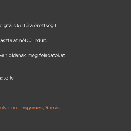
gitális kultúra érettségit.
sztalat nélkül indult.
van oldanak meg feladatokat
dsz le.
nfolyamot,
ingyenes, 5 órás