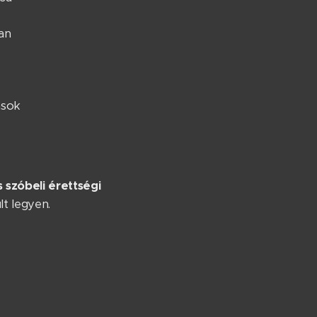
ban
ások
 szóbeli érettségi
lt legyen.