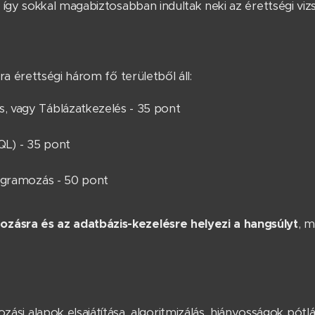
t így sokkal magabiztosabban indultak neki az érettségi viz
úra érettségi három fő területből áll:
 vagy Táblázatkezelés - 35 pont
QL) - 35 pont
ogramozás - 50 pont
zásra és az adatbázis-kezelésre helyezi a hangsúlyt
, 
ási alapok elsajátítása, algoritmizálás, hiányosságok pótl