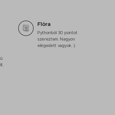
Flóra
Pythonból 30 pontot
szereztem. Nagyon
elégedett vagyok. :)
tú
t.