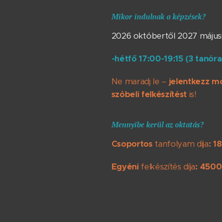
Mikor indulnak a képzések?
2026 októbertől 2027 májusi 
-hétfő 17:00-19:15 (3 tanó
Ne maradj le –
jelentkezz mo
szóbeli felkészítést
is!
Mennyibe kerül az oktatás?
Csoportos
tanfolyam díja
: 1
Egyéni
felkészítés díja
: 4500