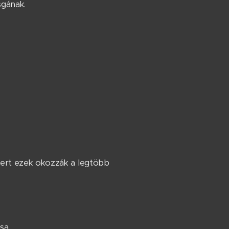
sgának.
mert ezek okozzák a legtöbb
ása