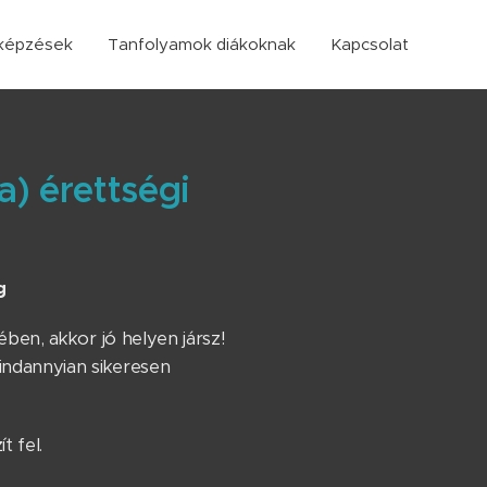
képzések
Tanfolyamok diákoknak
Kapcsolat
a) érettségi
g
ében, akkor jó helyen jársz!
indannyian sikeresen
t fel.