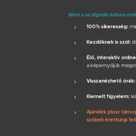
Miért a mi digitális kultúra éret
100% sikeresség:
min
Kezdőknek is szól:
di
Élő, interaktív onlin
a képernyőjük megos
Visszanézhető órák:
Kiemelt figyelem:
ki
Ajándék plusz támog
szóbeli érettségi fel