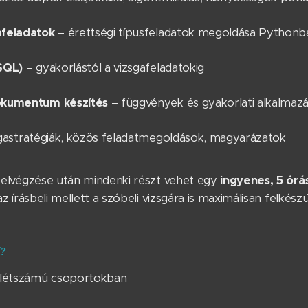
afeladatok
– érettségi típusfeladatok megoldása Python
SQL)
– gyakorlástól a vizsgafeladatokig
okumentum készítés
– függvények és gyakorlati alkalmaz
gastratégiák, közös feladatmegoldások, magyarázatok
elvégzése után mindenki részt vehet egy
ingyenes, 5 órás
az írásbeli mellett a szóbeli vizsgára is maximálisan felkészü
ő?
 létszámú csoportokban